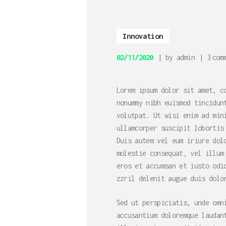
Innovation
02/11/2020
by
admin
3
com
Lorem ipsum dolor sit amet, c
nonummy nibh euismod tincidun
volutpat. Ut wisi enim ad min
ullamcorper suscipit lobortis
Duis autem vel eum iriure dol
molestie consequat, vel illum
eros et accumsan et iusto odi
zzril delenit augue duis dolo
Sed ut perspiciatis, unde omn
accusantium doloremque laudan