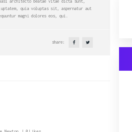
uasi architecto beatae vitae dicta sunt,
luptatem, quia voluptas sit, aspernatur aut
equuntur magni dolores eos, qui.
share:
e Newton
0
Likes