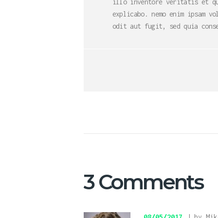
illo inventore veritatis et q
explicabo. nemo enim ipsam vo
odit aut fugit, sed quia cons
3 Comments
08/05/2017
by Mik