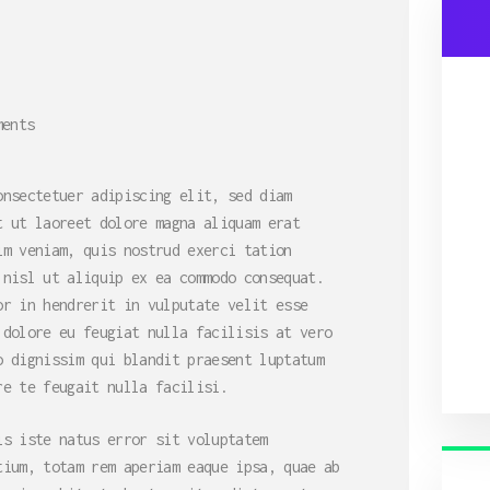
ments
onsectetuer adipiscing elit, sed diam
t ut laoreet dolore magna aliquam erat
im veniam, quis nostrud exerci tation
 nisl ut aliquip ex ea commodo consequat.
or in hendrerit in vulputate velit esse
 dolore eu feugiat nulla facilisis at vero
o dignissim qui blandit praesent luptatum
re te feugait nulla facilisi.
is iste natus error sit voluptatem
tium, totam rem aperiam eaque ipsa, quae ab