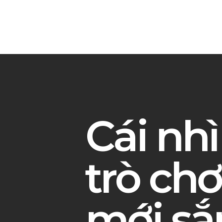
Cái nhì
trò ch
mới sắ