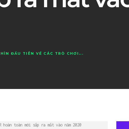
NHÌN ĐẦU TIÊN VỀ CÁC TRÒ CHƠI...