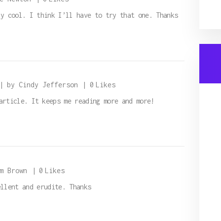
ly cool. I think I’ll have to try that one. Thanks
by Cindy Jefferson
0
Likes
article. It keeps me reading more and more!
m Brown
0
Likes
ellent and erudite. Thanks